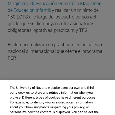
Magisterio de Educación Primaria
o
Magisterio
de Educación Infantil
; y realizar un mínimo de
150 ECTS a lo largo de los cuatro cursos del
grado, que se distribuyen entre asignaturas
obligatorias, optativas, practicum y TFG.
El alumno, realizará su practicum en un colegio
nacional o internacional que oferte el programa
PEP.
The University of Navarra website uses our own and third-
party cookies to store and retrieve information when you
browse. Different types of cookies have different purposes.
For example, to identify you as a user, obtain information
about your browsing habits respecting your privacy, or
personalize how the content is displayed. You can select the