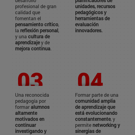
desarrollo
planificadores de
profesional de gran
unidades, recursos
calidad que
pedagógicos y
fomentan el
herramientas de
pensamiento crítico
,
evaluación
la
reflexión personal
,
innovadores.
y una
cultura de
aprendizaje
y de
mejora continua
.
Una reconocida
Formar parte de una
pedagogía por
comunidad amplia
formar
alumnos
de aprendizaje que
altamente
está evolucionando
motivados en
constantemente
, y
continuar
permite
networking y
investigando y
sinergias de