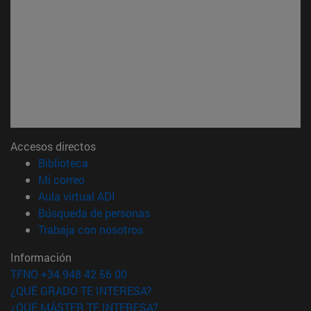
Accesos directos
(abre en nueva ventana)
Biblioteca
(abre en nueva ventana)
Mi correo
(abre en nueva ventana)
Aula virtual ADI
(abre en nueva ventana)
Búsqueda de personas
(abre en nueva ventana)
Trabaja con nosotros
Información
TFNO +34 948 42 56 00
¿QUÉ GRADO TE INTERESA?
¿QUÉ MÁSTER TE INTERESA?