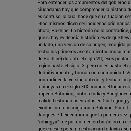
Para entender los argumentos del gobierno 
ciudadanía hay que comprender la historia de
es confuso, lo cual hace que su situación se
Ellos mismos dicen ser indígenas originarios
ahora, Rakhine. La historia no lo contradice,
que sí hay evidencia histórica es de que lleva
un lado, una versión de su origen, recogida p
fecha los primeros asentamientos musulman
de Rakhine) durante el siglo VII; esos poblad
región hasta el siglo IX, pero no es hasta el
definitivamente y forman una comunidad. Ver
contradicen la versión anterior y fechan los
rohingyas en el siglo XIX cuando el lugar est
Imperio Británico, junto a India y Bangladesh
realidad estaban asentados en Chittagong y c
éxodos internos migraron a Rakhine. Por últim
Jacques P. Leider afirma que la primera vez qu
“rohingya” fue por un médico británico en el s
que en esa época no estuvieran todavía asent