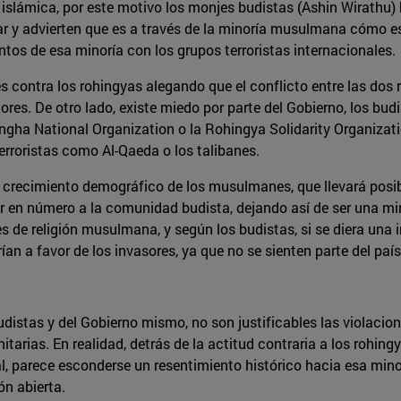
n islámica, por este motivo los monjes budistas (Ashin Wirathu)
y advierten que es a través de la minoría musulmana cómo esa
os de esa minoría con los grupos terroristas internacionales.
s contra los rohingyas alegando que el conflicto entre las dos 
iores. De otro lado, existe miedo por parte del Gobierno, los bud
gha National Organization o la Rohingya Solidarity Organizati
erroristas como Al-Qaeda o los talibanes.
 crecimiento demográfico de los musulmanes, que llevará posib
en número a la comunidad budista, dejando así de ser una mino
s de religión musulmana, y según los budistas, si se diera una
an a favor de los invasores, ya que no se sienten parte del país 
distas y del Gobierno mismo, no son justificables las violacio
tarias. En realidad, detrás de la actitud contraria a los rohin
, parece esconderse un resentimiento histórico hacia esa minor
ón abierta.