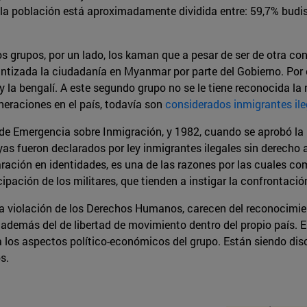
í la población está aproximadamente dividida entre: 59,7% budi
 grupos, por un lado, los kaman que a pesar de ser de otra c
ntizada la ciudadanía en Myanmar por parte del Gobierno. Por 
y la bengalí. A este segundo grupo no se le tiene reconocida la
neraciones en el país, todavía son
considerados inmigrantes il
 de Emergencia sobre Inmigración, y 1982, cuando se aprobó la 
gyas fueron declarados por ley inmigrantes ilegales sin derecho 
ración en identidades, es una de las razones por las cuales com
cipación de los militares, que tienden a instigar la confrontació
 una violación de los Derechos Humanos, carecen del reconocimi
, además del de libertad de movimiento dentro del propio país. 
 a los aspectos político-económicos del grupo. Están siendo di
s.