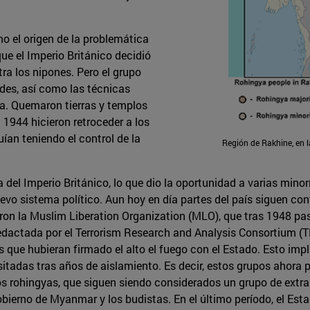
 el origen de la problemática
que el Imperio Británico decidió
ra los nipones. Pero el grupo
des, así como las técnicas
ra. Quemaron tierras y templos
 1944 hicieron retroceder a los
uían teniendo el control de la
Región de Rakhine, en 
del Imperio Británico, lo que dio la oportunidad a varias minor
vo sistema político. Aun hoy en día partes del país siguen con
on la Muslim Liberation Organization (MLO), que tras 1948 pa
 redactada por el Terrorism Research and Analysis Consortium (T
os que hubieran firmado el alto el fuego con el Estado. Esto imp
sitadas tras años de aislamiento. Es decir, estos grupos ahora 
 los rohingyas, que siguen siendo considerados un grupo de extra
Gobierno de Myanmar y los budistas. En el último período, el E