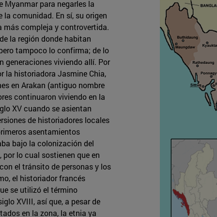
de Myanmar para negarles la
 la comunidad. En sí, su origen
a más compleja y controvertida.
 de la región donde habitan
 pero tampoco lo confirma; de lo
n generaciones viviendo allí. Por
or la historiadora Jasmine Chia,
es en Arakan (antiguo nombre
ores continuaron viviendo en la
 siglo XV cuando se asientan
siones de historiadores locales
 primeros asentamientos
aba bajo la colonización del
, por lo cual sostienen que en
on el tránsito de personas y los
o, el historiador francés
e se utilizó el término
iglo XVIII, así que, a pesar de
ados en la zona, la etnia ya