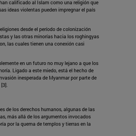
 han calificado al Islam como una religión que
s ideas violentas pueden impregnar el país
religiones desde el período de colonización
istas y las otras minorías hacia los roghingyas
on, las cuales tienen una conexión casi
lemente en un futuro no muy lejano a que los
ría. Ligado a este miedo, está el hecho de
 invasión inesperada de Myanmar por parte de
[3].
nes de los derechos humanos, algunas de las
gyas, más allá de los argumentos invocados
ía por la quema de templos y tierras en la