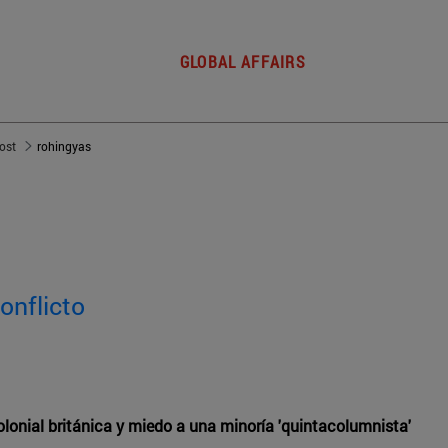
GLOBAL AFFAIRS
post
rohingyas
onflicto
olonial británica y miedo a una minoría 'quintacolumnista'