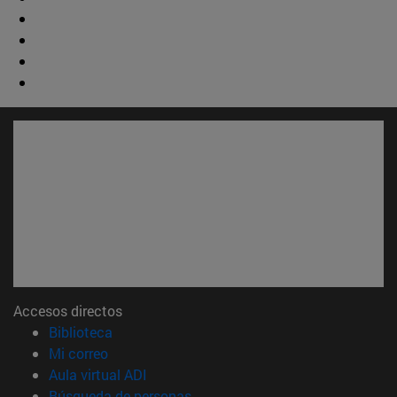
Accesos directos
(abre en nueva ventana)
Biblioteca
(abre en nueva ventana)
Mi correo
(abre en nueva ventana)
Aula virtual ADI
(abre en nueva ventana)
Búsqueda de personas