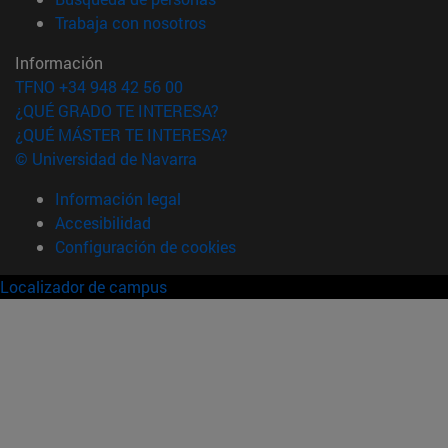
(abre en nueva ventana)
Trabaja con nosotros
Información
TFNO +34 948 42 56 00
¿QUÉ GRADO TE INTERESA?
¿QUÉ MÁSTER TE INTERESA?
© Universidad de Navarra
Información legal
Accesibilidad
Configuración de cookies
Localizador de campus