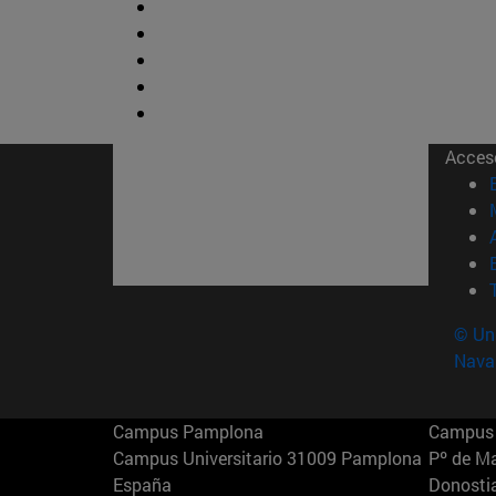
Acces
© Uni
Nava
Campus Pamplona
Campus 
Campus Universitario 31009 Pamplona
Pº de M
España
Donosti