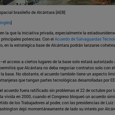
pacial brasileño de Alcántara [AEB]
inglés
]
, en la que la iniciativa privada, especialmente la estadounidens
 principales potencias. Con el
Acuerdo de Salvaguardas Tecnol
o, en la estratégica base de Alcántara podrán lanzarse cohetes
el acceso a ciertos lugares de la base solo estará autorizado a
– permitirá que Alcántara no deba negociar contratos solo con 
la base. No obstante, el acuerdo también tiene un aspecto limit
xtranjeras que tangan partes tecnológicas desarrolladas por E
e el acuerdo fuera ratificado sin problemas el 22 de octubre po
a la vivida en 2000, cuando el Congreso bloqueó un acuerdo sim
ido de los Trabajadores al poder, con las presidencias de Luiz 
y Washington dejó momentáneamente de lado su interés por Alcán