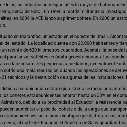
 de lejos; su industria aeroespacial es la mayor de Latinoaméri
ierno, cerca de Natal. En 1994 la matriz militar de la investigac
élites, en 2004 la AEB lanzó su primer cohete. En 2006 un astr
cio.
ituado en Maranhão, un estado en el noreste de Brasil. Alcánt
al del estado. La localidad cuenta con 22.000 habitantes y tie
e un recinto de 620 kilómetros cuadrados. Además, la base de l
ideal para lanzar satélites en órbita geoestacionaria. Las condic
as en lanzar satélites pequeños o medianos, generalmente util
ión sufrió una mala reputación cuando las operaciones se detu
de 21 técnicos y la destrucción de algunas de las instalaciones.
 debido a su ubicación estratégica. Como se mencionó anterior
te a los cohetes estadounidenses ahorrar hasta un 30% en el c
Asimismo, debido a su proximidad al Ecuador, la resistencia p
 pueden aumentar el peso del cohete o de la carga que transport
s estadounidenses las mismas ventajas que disfrutan sus contra
 cerca, al norte del Ecuador. El Acuerdo de Salvaguardias Tecn