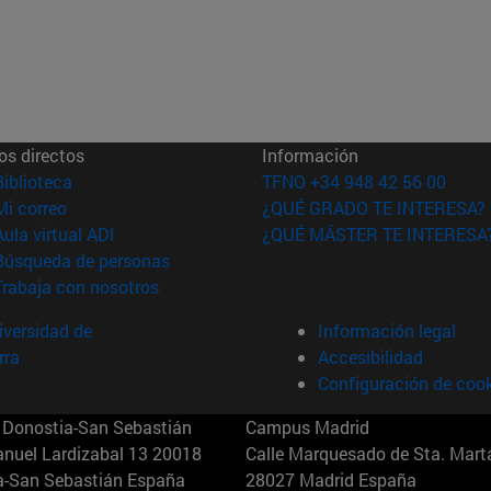
os directos
Información
(abre en nueva ventana)
Biblioteca
TFNO +34 948 42 56 00
(abre en nueva ventana)
Mi correo
¿QUÉ GRADO TE INTERESA?
(abre en nueva ventana)
Aula virtual ADI
¿QUÉ MÁSTER TE INTERESA
(abre en nueva ventana)
Búsqueda de personas
(abre en nueva ventana)
Trabaja con nosotros
versidad de
Información legal
rra
Accesibilidad
Configuración de coo
Donostia-San Sebastián
Campus Madrid
anuel Lardizabal 13 20018
Calle Marquesado de Sta. Marta
a-San Sebastián España
28027 Madrid España