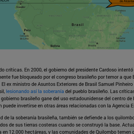
o críticas. En 2000, el gobierno del presidente Cardoso intentó
ente fue bloqueado por el congreso brasileño por temor a que B
El ex ministro de Asuntos Exteriores de Brasil Samuel Pinheir
il,
lesionando así la soberanía
del pueblo brasileño. Las crítica
el gobierno brasileño gane del uso estadounidense del centro de
n puede invertirse en otras áreas relacionadas con la Agencia E
 de la soberanía brasileña, también se defiende a los quilomb
os de sus tierras costeras cuando se construyó la base. Actua
ra en 12.000 hectáreas, y las comunidades de Quilombo temen 