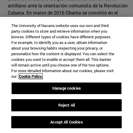
antillano ante la orientación comunista de la Revolución
Cubana. En marzo de 2016 Obama se convirtió en el
primer presidente estadounidense en visitar Cuba en 88
The University of Navarra website uses our own and third-
años.
party cookies to store and retrieve information when you
browse. Different types of cookies have different purposes.
Más allá de la esfera diplomática, Obama procuró
For example, to identify you as a user, obtain information
también una apertura económica hacia la isla. Dado que
about your browsing habits respecting your privacy, or
levantar el embargo establecido por EEUU desde hace
personalize how the content is displayed. You can select the
cookies you want to enable or accept them all. This banner
décadas requería la aprobación del Congreso, donde se
will remain active until you choose one of the two options.
enfrentaba a la mayoría republicana, Obama introdujo
For more detailed information about our cookies, please visit
ciertas medidas liberalizadoras mediante decretos
our
Cookie Policy.
presidenciales. Así, rebajó las restricciones de viaje
Manage cookies
(apenas cambió la letra de la ley, pero sí relajó su
práctica) y autorizó elevar el volumen de compras que
los estadounidenses podían hacer en Cuba.
Reject All
Para Obama, el embargo económico era una política
fallida, pues no había logrado su propósito de acabar
Accept All Cookies
con la dictadura cubana y, por consiguiente, había