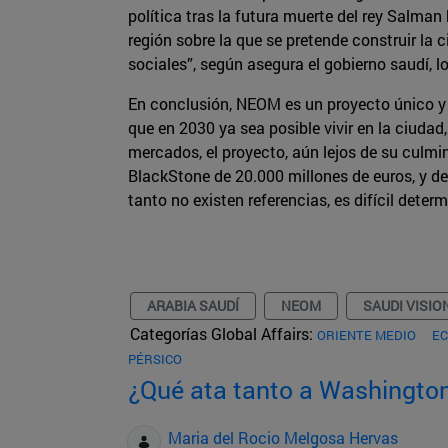
política tras la futura muerte del rey Salm
región sobre la que se pretende construir l
sociales”, según asegura el gobierno saudí, 
En conclusión, NEOM es un proyecto único y a
que en 2030 ya sea posible vivir en la ciuda
mercados, el proyecto, aún lejos de su culm
BlackStone de 20.000 millones de euros, y de
tanto no existen referencias, es difícil dete
ARABIA SAUDÍ
NEOM
SAUDI VISIO
Categorías Global Affairs:
ORIENTE MEDIO
EC
PÉRSICO
¿Qué ata tanto a Washington
Maria del Rocio Melgosa Hervas