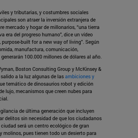
les y tributarias, y costumbres sociales
ipales son atraer la inversión extranjera de
re mercado y hogar de millonarios, “una tierra
ueva era del progreso humano", dice un vídeo
 purpose-built for a new way of living”. Según
, comida, manufactura, comunicación,
d generarán 100.000 millones de dólares al año.
er Wyman, Boston Consulting Group y McKinsey &
salido a la luz algunas de las
ambiciones y
que temático de dinosaurios robot y edición
es de lujo, mecanismos que creen nubes para
ial.
gilancia de última generación que incluyen
r delitos sin necesidad de que los ciudadanos
a ciudad será un centro ecológico de gran
 molinos, pues tienen todo un desierto para