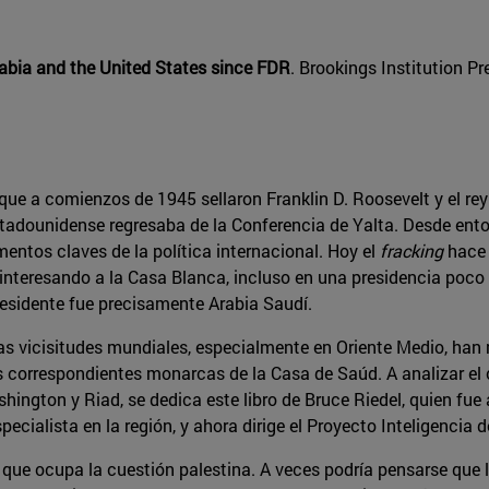
rabia and the United States since FDR
. Brookings Institution P
que a comienzos de 1945 sellaron Franklin D. Roosevelt y el re
stadounidense regresaba de la Conferencia de Yalta. Desde ento
entos claves de la política internacional. Hoy el
fracking
hace 
e interesando a la Casa Blanca, incluso en una presidencia poco
esidente fue precisamente Arabia Saudí.
 las vicisitudes mundiales, especialmente en Oriente Medio, han
s correspondientes monarcas de la Casa de Saúd. A analizar el 
hington y Riad, se dedica este libro de Bruce Riedel, quien fue
ialista en la región, y ahora dirige el Proyecto Inteligencia d
l que ocupa la cuestión palestina. A veces podría pensarse qu