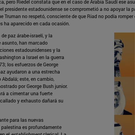
órica, pero Riedel constata que en el caso de Arabia Saudí ese 
 (el presidente estadounidense se comprometió a no apoyar la pa
o que Truman no respetó, consciente de que Riad no podía rompe
es ha aparecido en cada ocasión.
e paz árabe-israelí, y la
te asunto, han marcado
aciones estadounidenses y la
shington a Israel en la guerra
73; los esfuerzos de George
 paz ayudaron a una estrecha
o Abdalá; este, en cambio,
mostrado por George Bush junior.
rá a cimentar una fuerte
encallado y exhausto dañará su
ante para las nuevas
a palestina es profundamente
en el
establishment
clerical. La