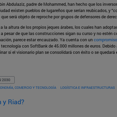
an bin Abdulaziz, padre de Mohammed, han hecho que los inverso
a ciudad existen pueblos de lugareños que serían reubicados, 
lo que será objeto de reproche por grupos de defensores de der
 la altura de los propios jeques árabes, los cuales han adopt
d, a pesar de que las construcciones sigan su curso y no estén
inación, parece estar encauzado. Ya cuenta con un
compromiso 
 tecnología con SoftBank de 45.000 millones de euros. Debido 
rminar si el visionario plan se consolidará con éxito o se queda
N 2030
ONOMÍA, COMERCIO Y TECNOLOGÍA
LOGÍSTICA E INFRAESTRUCTURAS
 y Riad?