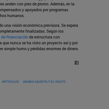
res anden con pies de plomo. Además, en la
y “compensados y apoyados por programas
echos humanos.
ado una visión económica previsora. Se espera
 completamente finalizadas. Según los
de financiación
de estructura con
a que nunca se ha visto un proyecto así y por
rá en simple humo y pérdidas enormes de dinero.
ARTÍCULOS
ARABIA SAUDITA Y EL GOLFO