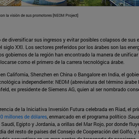
on la visión de sus promotores [NEOM Project]
e diversificar sus ingresos y evitar posibles colapsos de sus e
l siglo XXI. Los sectores preferidos por los árabes son las energ
os gobiernos de la región han encontrado la manera de unificar 
locarse como el primero de la carrera tecnológica árabe.
 en California, Shenzhen en China o Bangalore en India, el gob
nológica independiente: NEOM (abreviatura del término árabe N
eld, ex presidente de Siemens AG, quien al ser nombrado consej
rencia de la Iniciativa Inversión Futura celebrada en Riad, el
0 millones de dólares
, enmarcado en el programa político
Saud
Saudí, Egipto y Jordania, a orillas del Mar Rojo, por donde fluy
dia del resto de países del Consejo de Cooperación del Golfo, y
odría convertirse en un gran centro de transporte de pasajeros.