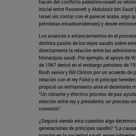
hacen del conflicto palestino-israelí es ret
inicial entre Roosevelt y Abdulaziz bin Saud
Israel sin contar con el parecer árabe, alg
petroleras estadounidenses) y desde entonc
Los avances o estancamientos en el proceso d
distinta pasión de los reyes saudís sobre es
directamente la relación entre las administr
Monarquía saudí. Por ejemplo, el apoyo de Wa
de 1967 derivó en el embargo petrolero de 19
Bush
senior
y Bill Clinton por un acuerdo de
relación con el rey Fahd y el príncipe hereder
propició un enfriamiento ante el desinterés 
“Un vibrante y efectivo proceso de paz ayuda
relación entre rey y presidente; un proceso 
conexión”.
¿Seguirá siendo esta cuestión algo determin
generaciones de príncipes saudís? “La caus
popular en la sociedad saudí, especialmente 