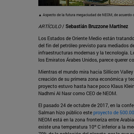
▲ Aspecto de la futura megaciudad de NEOM, de acuerdo c
ARTÍCULO
/
Sebastián Bruzzone Martínez
Los Estados de Oriente Medio están tratando d
del fin del petróleo previsto para mediados de
infraestructuras modernas y la tecnología. L
los Emiratos Árabes Unidos, parece querer co
Mientras el mundo mira hacia Sillicon Valley
creación de su primera zona económica y tec
proyecto estuvo hasta hace poco Klaus Kleinf
Nadhmi Al Nasr como CEO de NEOM.
El pasado 24 de octubre de 2017, en la confe
Salman hizo público este
proyecto de 500.00
NEOM está en la zona fronteriza entre Arabia 
existe una temperatura 10º C inferior a la me
70% de la población del planeta, por lo que p