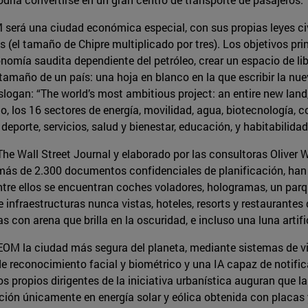
será una ciudad económica especial, con sus propias leyes civi
(el tamaño de Chipre multiplicado por tres). Los objetivos princ
nomía saudita dependiente del petróleo, crear un espacio de lib
el tamaño de un país: una hoja en blanco en la que escribir la n
slogan: “The world’s most ambitious project: an entire new land,
to, los 16 sectores de energía, movilidad, agua, biotecnología
deporte, servicios, salud y bienestar, educación, y habitabilida
 The Wall Street Journal y elaborado por las consultoras Oliv
más de 2.300 documentos confidenciales de planificación, han 
Entre ellos se encuentran coches voladores, hologramas, un par
 e infraestructuras nunca vistas, hoteles, resorts y restaurant
 con arena que brilla en la oscuridad, e incluso una luna artific
NEOM la ciudad más segura del planeta, mediante sistemas de vi
reconocimiento facial y biométrico y una IA capaz de notifica
 propios dirigentes de la iniciativa urbanística auguran que l
ión únicamente en energía solar y eólica obtenida con placas y