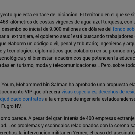
o que está en fase de iniciación. El territorio en el que se sit
468 kilómetros de costas vírgenes de agua azul turquesa, con
 desembolso inicial de 9.000 millones de dólares del
fondo sob
arial extranjera, el gobierno saudí está buscando trabajadores
e elaboren un código civil, penal y tributario; ingenieros y ar
te y tecnológico; diplomáticos que colaboren en su promoción y
otecnológica y el bienestar; académicos que potencien la educa
zadas en turismo, moda y telecomunicaciones… Pero, sobre todo,
Al Youm, Mohammed bin Salman ha aprobado una propuesta elab
 documento VIP que ofrecerá
visas especiales, derechos de resi
djudicado contratos
a la empresa de ingeniería estadounidens
 Fugro NV.
 como parece. A pesar del gran interés de 400 empresas extranje
lidad. Los problemas y escándalos relacionados con la corona s
erechos, la intervención militar en Yemen, el caso del asesinato