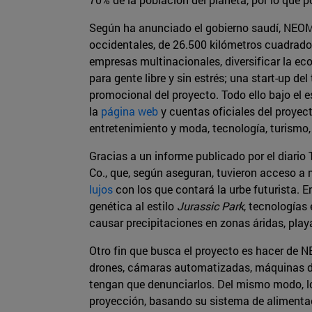
Según ha anunciado el gobierno saudí, NEOM 
occidentales, de 26.500 kilómetros cuadrados 
empresas multinacionales, diversificar la eco
para gente libre y sin estrés; una start-up d
promocional del proyecto. Todo ello bajo el e
la
página web
y cuentas oficiales del proyec
entretenimiento y moda, tecnología, turismo, 
Gracias a un informe publicado por el diario
Co., que, según aseguran, tuvieron acceso a 
lujos
con los que contará la urbe futurista. 
genética al estilo
Jurassic Park
, tecnologías
causar precipitaciones en zonas áridas, playas
Otro fin que busca el proyecto es hacer de 
drones, cámaras automatizadas, máquinas de 
tengan que denunciarlos. Del mismo modo, los
proyección, basando su sistema de alimentac