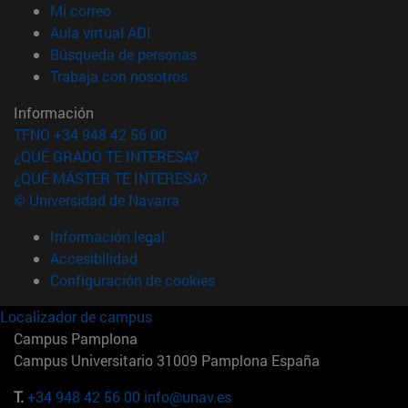
(abre en nueva ventana)
Mi correo
(abre en nueva ventana)
Aula virtual ADI
(abre en nueva ventana)
Búsqueda de personas
(abre en nueva ventana)
Trabaja con nosotros
Información
TFNO +34 948 42 56 00
¿QUÉ GRADO TE INTERESA?
¿QUÉ MÁSTER TE INTERESA?
© Universidad de Navarra
Información legal
Accesibilidad
Configuración de cookies
Localizador de campus
Campus Pamplona
Campus Universitario 31009 Pamplona España
T.
+34 948 42 56 00
info@unav.es