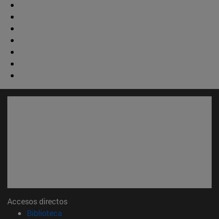
Accesos directos
(abre en nueva ventana)
Biblioteca