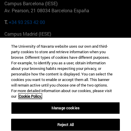
Campus Barcelona (IESE)
Av. Pearson, 21 08034 Barcelona España
T.
+34 93 253 42 00
Campus Madrid (IESE)
Camino del Cerro Águila 3 28023 Madrid España
The University of Navarra website uses our own and third-
party cookies to store and retrieve information when you
T.
+34 912 11 30 00
browse. Different types of cookies have different purposes.
For example, to identify you as a user, obtain information
Campus Nueva York (IESE)
about your browsing habits respecting your privacy, or
165 W 57th St 10019-2201 Nueva York EE.UU
personalize how the content is displayed. You can select the
cookies you want to enable or accept them all. This banner
T.
+1 646 346 8850
will remain active until you choose one of the two options.
For more detailed information about our cookies, please visit
Campus Munich (IESE)
our
Cookie Policy.
Maria-Theresia-Straße 15 81675 Múnich Alemania
Manage cookies
T.
+49 89 24209790
Reject All
Campus Sao Paulo (IESE)