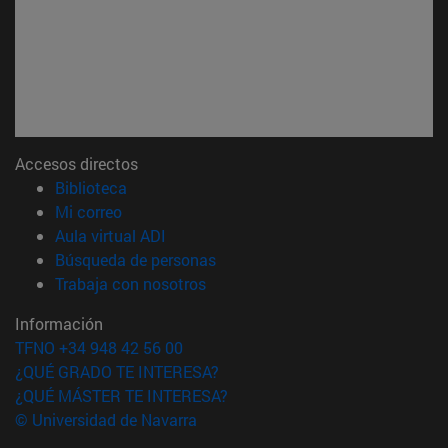
Accesos directos
(abre en nueva ventana)
Biblioteca
(abre en nueva ventana)
Mi correo
(abre en nueva ventana)
Aula virtual ADI
(abre en nueva ventana)
Búsqueda de personas
(abre en nueva ventana)
Trabaja con nosotros
Información
TFNO +34 948 42 56 00
¿QUÉ GRADO TE INTERESA?
¿QUÉ MÁSTER TE INTERESA?
© Universidad de Navarra