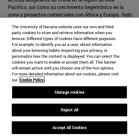
Pacífico, así como su crecimiento hegemónico en la
zona y proyectos comerciales con África y Europa. Todo
ello ha llevado a desequilibrios en la región que implican
The University of Navarra website uses our own and third-
los movimientos de Washington en lo relativo al QUAD.
party cookies to store and retrieve information when you
Recordemos que, a pesar de su rol menguante como
browse. Different types of cookies have different purposes.
potencia, a Estados Unidos le interesa la libertad de
For example, to identify you as a user, obtain information
about your browsing habits respecting your privacy, or
navegación por razones tanto comerciales como
personalize how the content is displayed. You can select the
militares
[29]
.
cookies you want to enable or accept them all. This banner
will remain active until you choose one of the two options.
Así pues, el auge económico chino ha dado lugar a un
For more detailed information about our cookies, please visit
empeoramiento de la relación entre Washington y
our
Cookie Policy.
Pekín
[30]
. Además, aunque Biden apuesta por la
Manage cookies
cooperación en lo relativo a la pandemia y al cambio
climático, desde algunos sectores de la política
americana se habla de una competición inevitable entre
Reject All
ambos países
[31]
.
Accept All Cookies
El grado de alianza entre EEUU e India