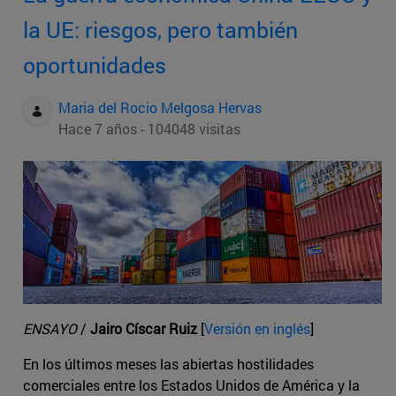
la UE: riesgos, pero también
oportunidades
Maria del Rocio Melgosa Hervas
Hace 7 años - 104048 visitas
ENSAYO
/
Jairo Císcar Ruiz
[
Versión en inglés
]
En los últimos meses las abiertas hostilidades
comerciales entre los Estados Unidos de América y la