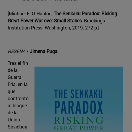
[Michael E. O´Hanlon,
The Senkaku Paradox: Risking
Great Power War over Small Stakes
. Brookings
Institution Press. Washington, 2019. 272 p.]
RESEÑA
/
Jimena Puga
Tras el fin
de la
Guerra
Fría, en la
que
confrontó
al bloque
de la
Unión
Soviética