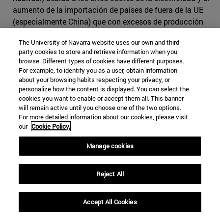
aumento de la importación de países de fuera de la UE
(especialmente China) que con excesos de producción
están bajando los precios a nivel mundial. Esta práctica,
The University of Navarra website uses our own and third-
que es especialmente utilizada en China, consiste en
party cookies to store and retrieve information when you
inundar el mercado con una sobreproducción de
browse. Different types of cookies have different purposes.
determinado producto (está sobreproducción es pagada
For example, to identify you as a user, obtain information
con subsidios gubernamentales) para abaratar los
about your browsing habits respecting your privacy, or
personalize how the content is displayed. You can select the
precios. Hasta diciembre de 2018, en los últimos 3 años,
cookies you want to enable or accept them all. This banner
la UE ha tenido que imponer más de 116 sanciones y
will remain active until you choose one of the two options.
medidas antidumping contra productos chinos [14]. Lo
For more detailed information about our cookies, please visit
our
Cookie Policy.
cual muestra que, pese a los intentos de la UE para
negociar en términos satisfactorios para ambos, China
Manage cookies
no cumple lo estipulado en los acuerdos con la UE y la
OMC. Especialmente espinoso es el problema con las
empresas controladas por el gobierno (se está
Reject All
estudiando la prohibición de redes 5G en Europa,
controladas por proveedores chinos, por motivos de
Accept All Cookies
seguridad), que tienen prácticamente el monopolio en el