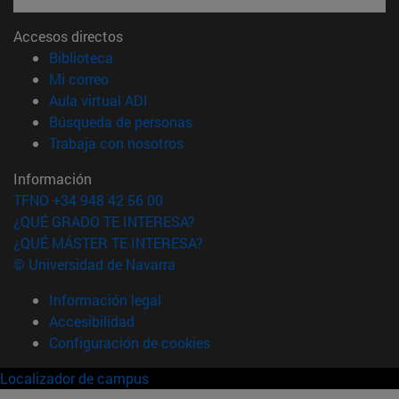
Accesos directos
(abre en nueva ventana)
Biblioteca
(abre en nueva ventana)
Mi correo
(abre en nueva ventana)
Aula virtual ADI
(abre en nueva ventana)
Búsqueda de personas
(abre en nueva ventana)
Trabaja con nosotros
Información
TFNO +34 948 42 56 00
¿QUÉ GRADO TE INTERESA?
¿QUÉ MÁSTER TE INTERESA?
© Universidad de Navarra
Información legal
Accesibilidad
Configuración de cookies
Localizador de campus