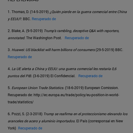
1. Thomas, D. (14-5-2019)
¿Quién pierde en la guerra comercial entre China
y EEUU?
. BBC.
Recuperado de
2. Blake, A. (9-5-2019)
Trump's rambling, deceptive Q&A with reporters,
annotated
. The Washington Post.
Recuperado de
3.
Huawei: US blacklist will harm billions of consumers
(29-5-2019) BBC.
Recuperado de
4.
La UE alerta a China y EEUU: una guerra comercial les restaría 0,6
puntos del PIB
. (3-6-2019) El Confidencial.
Recuperado de
5.
European Union Trade Statistics
. (18-6-2019) European Comission.
Recuperado de: http://ec.europa.eu/trade/policy/eu-position-in-world-
trade/statistics/
6. Pozzi, S. (2-3-2018)
Trump se reafirma en el proteccionismo elevando los
aranceles de acero y aluminio importados
. El País (corresponsal en New
York)
Recuperado de