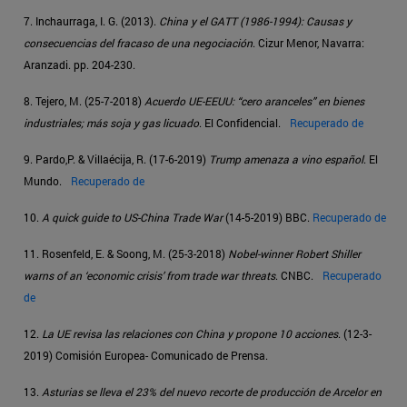
7. Inchaurraga, I. G. (2013).
China y el GATT (1986-1994): Causas y
consecuencias del fracaso de una negociación
. Cizur Menor, Navarra:
Aranzadi. pp. 204-230.
8. Tejero, M. (25-7-2018)
Acuerdo UE-EEUU: “cero aranceles” en bienes
industriales; más soja y gas licuado
. El Confidencial.
Recuperado de
9. Pardo,P. & Villaécija, R. (17-6-2019)
Trump amenaza a vino español
. El
Mundo.
Recuperado de
10.
A quick guide to US-China Trade War
(14-5-2019) BBC.
Recuperado de
11. Rosenfeld, E. & Soong, M. (25-3-2018)
Nobel-winner Robert Shiller
warns of an ‘economic crisis’ from trade war threats
. CNBC.
Recuperado
de
12.
La UE revisa las relaciones con China y propone 10 acciones
. (12-3-
2019) Comisión Europea- Comunicado de Prensa.
13.
Asturias se lleva el 23% del nuevo recorte de producción de Arcelor en