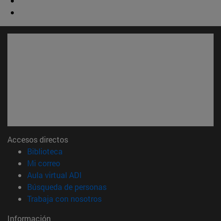
Accesos directos
(abre en nueva ventana)
Biblioteca
(abre en nueva ventana)
Mi correo
(abre en nueva ventana)
Aula virtual ADI
(abre en nueva ventana)
Búsqueda de personas
(abre en nueva ventana)
Trabaja con nosotros
Información