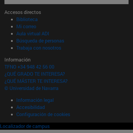
Accesos directos
(abre en nueva ventana)
Biblioteca
(abre en nueva ventana)
Mi correo
(abre en nueva ventana)
Aula virtual ADI
(abre en nueva ventana)
Búsqueda de personas
(abre en nueva ventana)
Trabaja con nosotros
Información
TFNO +34 948 42 56 00
¿QUÉ GRADO TE INTERESA?
¿QUÉ MÁSTER TE INTERESA?
© Universidad de Navarra
Información legal
Accesibilidad
Configuración de cookies
Localizador de campus