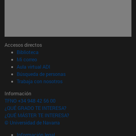
Accesos directos
(abre en nueva ventana)
Biblioteca
(abre en nueva ventana)
Mi correo
(abre en nueva ventana)
Aula virtual ADI
(abre en nueva ventana)
Búsqueda de personas
(abre en nueva ventana)
Trabaja con nosotros
Información
TFNO +34 948 42 56 00
¿QUÉ GRADO TE INTERESA?
¿QUÉ MÁSTER TE INTERESA?
© Universidad de Navarra
Información legal