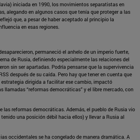
avia) iniciada en 1990, los movimientos separatistas en
as, alegando en algunos casos que tenía que proteger a las
flejó que, a pesar de haber aceptado al principio la
nfluencia en esas regiones.
desaparecieron, permaneció el anhelo de un imperio fuerte,
terna de Rusia, definiendo especialmente las relaciones del
ieron sin ser apartadas. Podría pensarse que la supervivencia
 URSS después de su caída. Pero hay que tener en cuenta que
estrategia dirigida a facilitar ese cambio, impactó
las llamadas “reformas democráticas” y el libre mercado, con
n de las reformas democráticas. Además, el pueblo de Rusia vio
tenido una posición débil hacia ellos) y llevar a Rusia al
encias occidentales se ha congelado de manera dramática. A