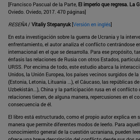
[Francisco Pascual de la Parte,
El imperio que regresa. La 
Oviedo. Oviedo, 2017. 470 páginas]
RESEÑA
/
Vitaliy Stepanyuk
[
Versión en inglés
]
En esta investigación sobre la guerra de Ucrania y la interv
enfrentamiento, el autor analiza el conflicto centrándose e
internacional en el que se desarrolla. Para ese propósito, 
énfasis las relaciones de Rusia con otros Estados, particul
URSS. Por encima de todo, este estudio abarca la interacc
Unidos, la Unión Europea, los países vecinos surgidos de l
(Estonia, Letonia, Lituania ...), el Cáucaso, las repúblicas d
Uzbekistán...), China y la participación rusa en el conflict
relaciones tienen, de alguna manera, repercusiones en el c
consecuencia de él.
El libro está estructurado, como el propio autor explica en 
manera que permite diferentes modos de leerlo. Para aquel
conocimiento general de la cuestión ucraniana, pueden leer 
ofrece una breve descripción del conflicto desde sus dos p