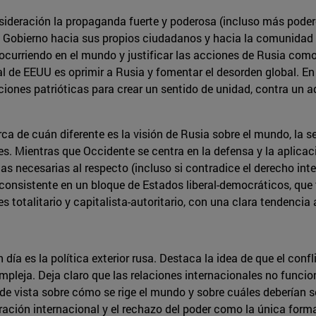
ideración la propaganda fuerte y poderosa (incluso más poder
el Gobierno hacia sus propios ciudadanos y hacia la comunidad
 ocurriendo en el mundo y justificar las acciones de Rusia com
l de EEUU es oprimir a Rusia y fomentar el desorden global. En 
ciones patrióticas para crear un sentido de unidad, contra un a
ca de cuán diferente es la visión de Rusia sobre el mundo, la se
 Mientras que Occidente se centra en la defensa y la aplicaci
s necesarias al respecto (incluso si contradice el derecho inte
 consistente en un bloque de Estados liberal-democráticos, que 
 totalitario y capitalista-autoritario, con una clara tendencia a
 día es la política exterior rusa. Destaca la idea de que el con
mpleja. Deja claro que las relaciones internacionales no func
e vista sobre cómo se rige el mundo y sobre cuáles deberían s
ación internacional y el rechazo del poder como la única forma d