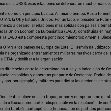
pso de la URSS, esas relaciones se deterioraron mucho más debi
te, como un principio básico. Al mismo tiempo, Rusia fomentab
OTAN, la UE y Estados Unidos. Por un lado, el presidente Putin 
omenzó a desarrollar relaciones más sólidas con países altern
eó la Unión Económica Euroasiática (EAEU), constituida en mayo
, la EAEU está compuesta por cinco miembros: Armenia, Bielorr
OTAN a los países de Europa del Este. El Kremlin ha utilizado
ia ha organizado entrenamientos militares masivos cerca de la
a OTAN y debilitar a la organización.
s diferencias entre la determinación rusa y la indecisión de Oc
luciones sólidas y concretas por parte de Occidente. Podría deci
 gas, por ejemplo) y militares para dictar las acciones de otra
 Occidente incluye no solo tropas, armas y computadoras (pirata
ecido a Rusia como parte indispensable en la resolución de conf
emlin también participó en la financiación de partidos político