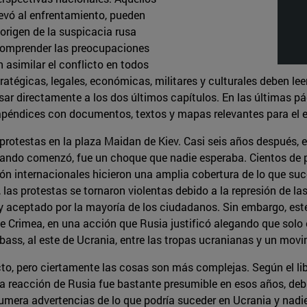
levó al enfrentamiento, pueden
 origen de la suspicacia rusa
 comprender las preocupaciones
 asimilar el conflicto en todos
tégicas, legales, económicas, militares y culturales deben leer 
ar directamente a los dos últimos capítulos. En las últimas p
 apéndices con documentos, textos y mapas relevantes para el e
otestas en la plaza Maidan de Kiev. Casi seis años después, el 
Cuando comenzó, fue un choque que nadie esperaba. Cientos de p
ón internacionales hicieron una amplia cobertura de lo que suce
las protestas se tornaron violentas debido a la represión de la
 aceptado por la mayoría de los ciudadanos. Sin embargo, este l
de Crimea, en una acción que Rusia justificó alegando que solo 
ss, al este de Ucrania, entre las tropas ucranianas y un movi
to, pero ciertamente las cosas son más complejas. Según el libr
a reacción de Rusia fue bastante presumible en esos años, debi
numera advertencias de lo que podría suceder en Ucrania y nadie 