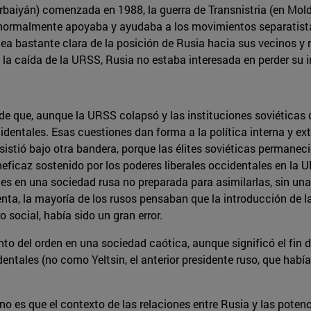
rbaiyán) comenzada en 1988, la guerra de Transnistria (en Mold
ia normalmente apoyaba y ayudaba a los movimientos separatist
ea bastante clara de la posición de Rusia hacia sus vecinos y re
 la caída de la URSS, Rusia no estaba interesada en perder su i
 de que, aunque la URSS colapsó y las instituciones soviéticas 
dentales. Esas cuestiones dan forma a la política interna y ex
istió bajo otra bandera, porque las élites soviéticas permanec
ineficaz sostenido por los poderes liberales occidentales en la
es en una sociedad rusa no preparada para asimilarlas, sin una 
enta, la mayoría de los rusos pensaban que la introducción de 
 social, había sido un gran error.
iento del orden en una sociedad caótica, aunque significó el fi
entales (no como Yeltsin, el anterior presidente ruso, que había 
no es que el contexto de las relaciones entre Rusia y las pot