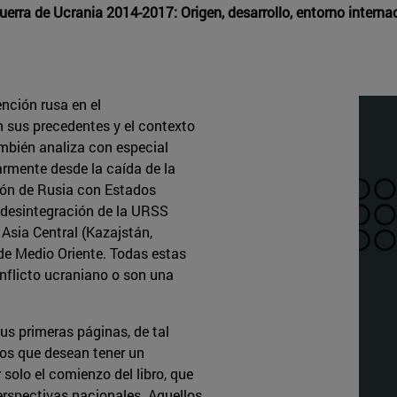
Guerra de Ucrania 2014-2017: Origen, desarrollo, entorno intern
ención rusa en el
n sus precedentes y el contexto
también analiza con especial
armente desde la caída de la
ión de Rusia con Estados
a desintegración de la URSS
e Asia Central (Kazajstán,
o de Medio Oriente. Todas estas
onflicto ucraniano o son una
sus primeras páginas, de tal
los que desean tener un
solo el comienzo del libro, que
erspectivas nacionales. Aquellos