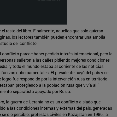
el resto del libro. Finalmente, aquellos que solo quieran
áginas, los lectores también pueden encontrar una amplia
studio del conflicto.
conflicto parece haber perdido interés internacional, pero la
ersonas salieron a las calles pidiendo mejores condiciones
día, y todo el mundo estaba al corriente de las noticias
s fuerzas gubernamentales. El presidente huyó del país y se
ogro fue respondido por la intervención rusa en territorio
estaban protegiendo a la población rusa que vivía allí.
miento separatista apoyado por Rusia.
o, la guerra de Ucrania no es un conflicto aislado que
do a las condiciones internas y externas del país, generadas
se dio percibió: protestas civiles en Kazajstán en 1986, la