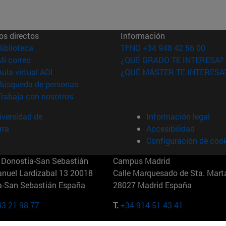
os directos
Información
(abre en nueva ventana)
Biblioteca
TFNO +34 948 42 56 00
(abre en nueva ventana)
Mi correo
¿QUÉ GRADO TE INTERESA?
(abre en nueva ventana)
Aula virtual ADI
¿QUÉ MÁSTER TE INTERESA
(abre en nueva ventana)
Búsqueda de personas
(abre en nueva ventana)
Trabaja con nosotros
versidad de
Información legal
rra
Accesibilidad
Configuración de coo
Donostia-San Sebastián
Campus Madrid
anuel Lardizabal 13 20018
Calle Marquesado de Sta. Marta
a-San Sebastián España
28027 Madrid España
43 21 98 77
T.
+34 914 51 43 41
Nueva York (IESE)
Campus Munich (IESE)