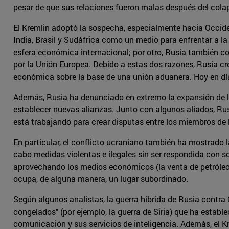
pesar de que sus relaciones fueron malas después del cola
El Kremlin adoptó la sospecha, especialmente hacia Occiden
India, Brasil y Sudáfrica como un medio para enfrentar a la 
esfera económica internacional; por otro, Rusia también c
por la Unión Europea. Debido a estas dos razones, Rusia cr
económica sobre la base de una unión aduanera. Hoy en día
Además, Rusia ha denunciado en extremo la expansión de la 
establecer nuevas alianzas. Junto con algunos aliados, Rus
está trabajando para crear disputas entre los miembros de l
En particular, el conflicto ucraniano también ha mostrado la
cabo medidas violentas e ilegales sin ser respondida con so
aprovechando los medios económicos (la venta de petróleo y
ocupa, de alguna manera, un lugar subordinado.
Según algunos analistas, la guerra híbrida de Rusia contra
congelados" (por ejemplo, la guerra de Siria) que ha establ
comunicación y sus servicios de inteligencia. Además, el Kr