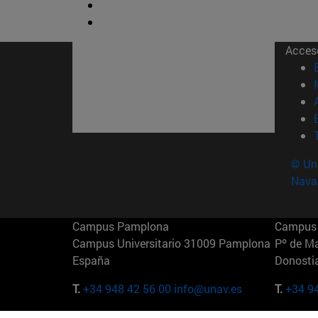
Acces
© Uni
Nava
Campus Pamplona
Campus 
Campus Universitario 31009 Pamplona
Pº de M
España
Donosti
T.
+34 948 42 56 00
info@unav.es
T.
+34 9
Campus Madrid (IESE)
Campus 