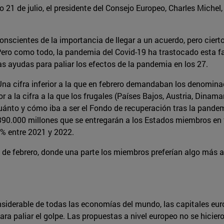
o 21 de julio, el presidente del Consejo Europeo, Charles Miche
onscientes de la importancia de llegar a un acuerdo, pero ciert
Pero como todo, la pandemia del Covid-19 ha trastocado esta fal
 ayudas para paliar los efectos de la pandemia en los 27.
Una cifra inferior a la que en febrero demandaban los denomin
r a la cifra a la que los frugales (Países Bajos, Austria, Dinam
cuánto y cómo iba a ser el Fondo de recuperación tras la pande
90.000 millones que se entregarán a los Estados miembros en fo
% entre 2021 y 2022.
 de febrero, donde una parte los miembros preferían algo más 
nsiderable de todas las economías del mundo, las capitales eur
ara paliar el golpe. Las propuestas a nivel europeo no se hicie