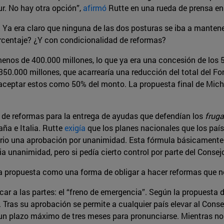
ur. No hay otra opción”,
afirmó
Rutte en una rueda de prensa en
 Ya era claro que ninguna de las dos posturas se iba a manten
rcentaje? ¿Y con condicionalidad de reformas?
menos de 400.000 millones, lo que ya era una concesión de los 5
s 350.000 millones, que acarrearía una reducción del total del 
 aceptar estos como 50% del monto. La propuesta final de Mich
ad de reformas para la entrega de ayudas que defendían los
fruga
ña e Italia. Rutte
exigía
que los planes nacionales que los país
rio una aprobación por unanimidad. Esta fórmula básicamente pe
a unanimidad, pero si pedía cierto control por parte del Consej
a propuesta como una forma de obligar a hacer reformas que n
ar a las partes: el “freno de emergencia”. Según la propuesta d
 Tras su aprobación se permite a cualquier país elevar al Cons
un plazo máximo de tres meses para pronunciarse. Mientras no s