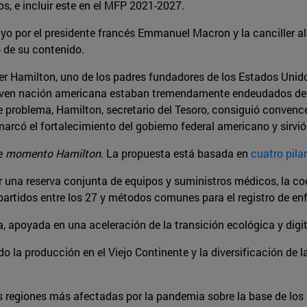
s, e incluir este en el MFP 2021-2027.
yo por el presidente francés Emmanuel Macron y la canciller a
o de su contenido.
der Hamilton, uno de los padres fundadores de los Estados Unido
joven nación americana estaban tremendamente endeudados debi
e problema, Hamilton, secretario del Tesoro, consiguió convence
arcó el fortalecimiento del gobierno federal americano y sirvió
se
momento Hamilton
. La propuesta está basada en
cuatro pila
uir una reserva conjunta de equipos y suministros médicos, la c
artidos entre los 27 y métodos comunes para el registro de en
, apoyada en una aceleración de la transición ecológica y digit
do la producción en el Viejo Continente y la diversificación de
s regiones más afectadas por la pandemia sobre la base de los