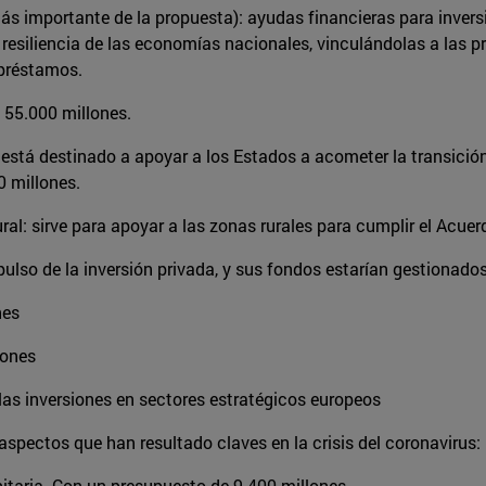
s importante de la propuesta): ayudas financieras para invers
la resiliencia de las economías nacionales, vinculándolas a las
 préstamos.
n 55.000 millones.
 está destinado a apoyar a los Estados a acometer la transició
0 millones.
al: sirve para apoyar a las zonas rurales para cumplir el Acue
pulso de la inversión privada, y sus fondos estarían gestionado
nes
lones
las inversiones en sectores estratégicos europeos
n aspectos que han resultado claves en la crisis del coronavirus:
itaria. Con un presupuesto de 9.400 millones.