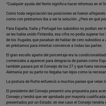
“Cualquier ayuda del Norte significa hacer reformas en el S
Como toda negociación las posiciones se fueron aflojando.
como con préstamos iba a ser la solución. ¿Pero en qué po
Para España, Italia y Portugal los subsidios no podían ser 
se les había unido Finlandia, esa cifra no podía superar lo
de los
frugales
, que pasaban de hablar de cero subsidios a
en préstamos para intentar convencer a todas las partes.
El gran escollo aparte del porcentaje era la condicionalid
comenzaba a aparecer para desgracia de países como Espa
también pasara por el Consejo de los 27 y que fuera necesa
Alemania por su parte no llegaba tan lejos como la necesari
La postura de Rutte enfureció a muchos países que veían l
El presidente del Consejo presentó una propuesta para acerc
Consejo y tendrá que ser aprobado por mayoría cualificada.
presentados por un Estado; en ese caso el Consejo tendría 