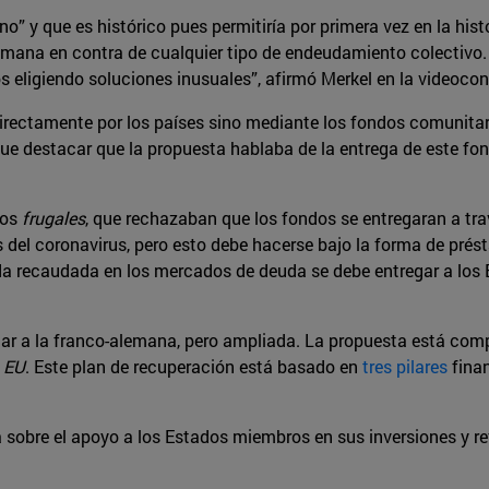
” y que es histórico pues permitiría por primera vez en la hist
emana en contra de cualquier tipo de endeudamiento colectivo
mos eligiendo soluciones inusuales”, afirmó Merkel en la video
ectamente por los países sino mediante los fondos comunitario
e destacar que la propuesta hablaba de la entrega de este fondo
los
frugales
, que rechazaban que los fondos se entregaran a tr
s del coronavirus, pero esto debe hacerse bajo la forma de prést
a recaudada en los mercados de deuda se debe entregar a los E
lar a la franco-alemana, pero ampliada. La propuesta está comp
 EU
. Este plan de recuperación está basado en
tres pilares
finan
ata sobre el apoyo a los Estados miembros en sus inversiones y