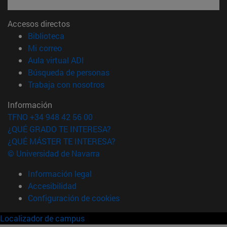
Accesos directos
(abre en nueva ventana)
Biblioteca
(abre en nueva ventana)
Mi correo
(abre en nueva ventana)
Aula virtual ADI
(abre en nueva ventana)
Búsqueda de personas
(abre en nueva ventana)
Trabaja con nosotros
Información
TFNO +34 948 42 56 00
¿QUÉ GRADO TE INTERESA?
¿QUÉ MÁSTER TE INTERESA?
© Universidad de Navarra
Información legal
Accesibilidad
Configuración de cookies
Localizador de campus