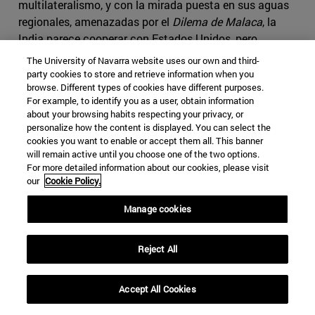
multilateralismo, y con la mirada puesta en sus aguas
regionales, amenazadas por el
Dilema de Malaca
, la
India parece cooperar con Estados Unidos, pero
aferrándose a los foros y grupos regionales para dejar
The University of Navarra website uses our own and third-
clara su postura, mientras parece abrir la puerta a los
party cookies to store and retrieve information when you
browse. Different types of cookies have different purposes.
países europeos, cuyo interés en la región va en
For example, to identify you as a user, obtain information
aumento, a pesar del reciente tratado comercial firmado
about your browsing habits respecting your privacy, or
con China.
personalize how the content is displayed. You can select the
cookies you want to enable or accept them all. This banner
Por otro lado, también Estados Unidos se ve amenazado
will remain active until you choose one of the two options.
por el expansionismo chino y ve acercarse el momento
For more detailed information about our cookies, please visit
our
Cookie Policy.
del
sorpasso
económico de su rival, que la crisis del
coronavirus pude haber adelantado incluso a 2028. En
Manage cookies
aras de evitar tal situación, la Administración Biden
apuesta por el multilateralismo a nivel regional y ahonda
Reject All
en su relación con India, más allá de lo militar. Desde
Washington parece haberse entendido que la hegemonía
estadounidense en el Indo-Pacífico dista de ser real, al
Accept All Cookies
menos a medio plazo, por lo que solo cabe una actitud