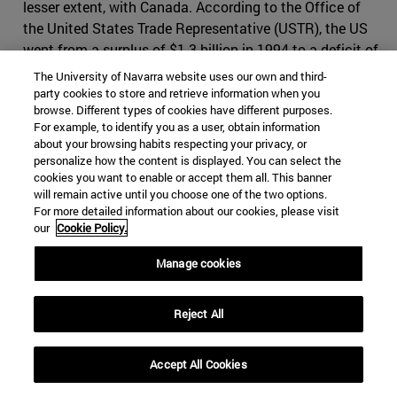
lesser extent, with Canada. According to the Office of
the United States Trade Representative (USTR), the US
went from a surplus of $1.3 billion in 1994 to a deficit of
$64 billion in 2016. The major part of this deficit comes
The University of Navarra website uses our own and third-
from the automotive industry. For the new
party cookies to store and retrieve information when you
browse. Different types of cookies have different purposes.
administration, this puts in doubt that the treaty may
For example, to identify you as a user, obtain information
have beneficial effects on American economy.
Mexico,
about your browsing habits respecting your privacy, or
less predisposed to introduce important changes
, insists
personalize how the content is displayed. You can select the
that NAFTA has been good for all parties involved.
cookies you want to enable or accept them all. This banner
will remain active until you choose one of the two options.
For more detailed information about our cookies, please visit
Another topic that was noted was Mexico’s salary gap
our
Cookie Policy.
against the US and Canada. Mexico defends that,
despite having one of the lowest minimum wages in
Manage cookies
South America, and having had their medium wage
stuck during the two past decades, this shouldn't be
Reject All
taken into account in the negotiations, for it is estimates
that Mexican salaries will eventually reach those of their
commercial partners. On the contrary, for the US and
Accept All Cookies
Canada, this remains a matter of concern; both