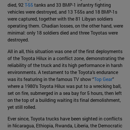
died, 92
T-55
tanks and 33 BMP-1 infantry fighting
vehicles were destroyed, and 13 T-55s and 18 BMP-1s
were captured, together with the 81 Libyan soldiers
operating them. Chadian losses, on the other hand, were
minimal: only 18 soldiers died and three Toyotas were
destroyed.
All in all, this situation was one of the first deployments
of the Toyota Hilux in a conflict zone, demonstrating the
reliability of the truck and its high performance in harsh
environments. A testament to the Toyota’s endurance
was its featuring in the famous TV show “
Top Gear
”
where a 1980’s Toyota Hilux was put to a wrecking ball,
set on fire, submerged in a sea bay for 5 hours, then left
on the top of a building waiting its final demolishment,
yet still rolled.
Ever since, Toyota trucks have been sighted in conflicts
in Nicaragua, Ethiopia, Rwanda, Liberia, the Democratic