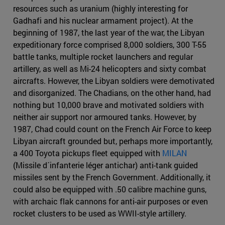
resources such as uranium (highly interesting for
Gadhafi and his nuclear armament project). At the
beginning of 1987, the last year of the war, the Libyan
expeditionary force comprised 8,000 soldiers, 300 T-55
battle tanks, multiple rocket launchers and regular
artillery, as well as Mi-24 helicopters and sixty combat
aircrafts. However, the Libyan soldiers were demotivated
and disorganized. The Chadians, on the other hand, had
nothing but 10,000 brave and motivated soldiers with
neither air support nor armoured tanks. However, by
1987, Chad could count on the French Air Force to keep
Libyan aircraft grounded but, perhaps more importantly,
a 400 Toyota pickups fleet equipped with
MILAN
(Missile d´infanterie léger antichar) anti-tank guided
missiles sent by the French Government. Additionally, it
could also be equipped with .50 calibre machine guns,
with archaic flak cannons for anti-air purposes or even
rocket clusters to be used as WWII-style artillery.