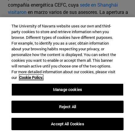
compañía energética CEFC, cuya
sede en Shanghái
visitaron
en marzo varios de sus asesores. La apertura a
inversiones extranjeras ha provocado algún
signo de
The University of Navarra website uses our own and third-
preocupación en Bruselas
por la falta de mecanismos de
party cookies to store and retrieve information when you
control que vigilen la toma de sectores estratégicos. En
browse. Different types of cookies have different purposes.
el marco de su prometida "diplomacia económica"
For example, to identify you as a user, obtain information
Zeman ha defendido el proyecto chino de Nueva Ruta de
about your browsing habits respecting your privacy, or
personalize how the content is displayed. You can select the
la Seda.
cookies you want to enable or accept them all. This banner
will remain active until you choose one of the two options.
Si Zeman y Babiš partían de unas buenas relaciones, los
For more detailed information about our cookies, please visit
últimos meses les han llevado a varios roces. En las
our
Cookie Policy.
últimas semanas de su primer mandato, Zeman encargó
a Babiš formar Gobierno después de que su partido se
Manage cookies
convirtiera en el más votado en un Parlamento muy
fraccionado. Recién asumido el cargo de primer
Reject All
ministro, Babiš ofreció a Zeman el apoyo de su ANO
2011 en la segunda vuelta de las presidenciales. Luego
Accept All Cookies
Zeman se ha esforzado por consolidar la posición de
Babiš en el Parlamento. Sin embargo, las dificultades de