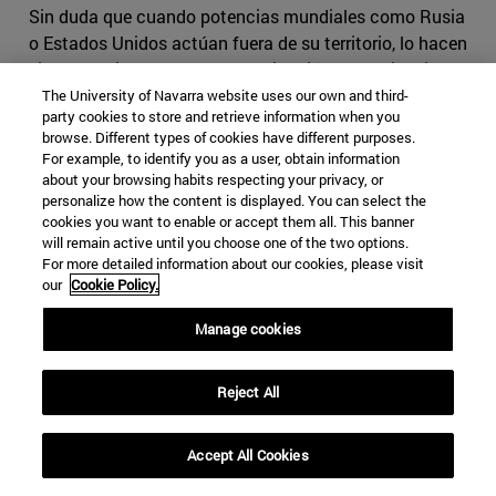
Sin duda que cuando potencias mundiales como Rusia
o Estados Unidos actúan fuera de su territorio, lo hacen
siempre guiados por una combinación de motivaciones.
Los movimientos estratégicos son esenciales en el juego
The University of Navarra website uses our own and third-
party cookies to store and retrieve information when you
de la política mundial. Por esta misma razón, la ayuda
browse. Different types of cookies have different purposes.
que recibe un país o la colaboración que puede
For example, to identify you as a user, obtain information
establecer con una gran potencia muchas veces está
about your browsing habits respecting your privacy, or
personalize how the content is displayed. You can select the
sujeta a una condicionalidad política. En este caso, es
cookies you want to enable or accept them all. This banner
difícil saber con seguridad cuál es exactamente el
will remain active until you choose one of the two options.
objetivo de la estación en Nicaragua o incluso las de
For more detailed information about our cookies, please visit
Brasil. A primera vista, el objetivo parece neutro –ofrecer
our
Cookie Policy.
calidad más alta de sistema de navegación y proveer
Manage cookies
diferente opción a la de GPS–, pero dado el nuevo valor
que Rusia está concediendo a sus capacidades
geopolíticas, existe la posibilidad de un uso más
Reject All
estratégico.
Accept All Cookies