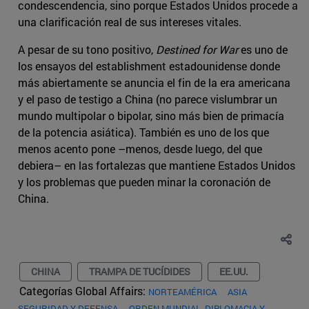
condescendencia, sino porque Estados Unidos procede a
una clarificación real de sus intereses vitales.
A pesar de su tono positivo,
Destined for War
es uno de
los ensayos del establishment estadounidense donde
más abiertamente se anuncia el fin de la era americana
y el paso de testigo a China (no parece vislumbrar un
mundo multipolar o bipolar, sino más bien de primacía
de la potencia asiática). También es uno de los que
menos acento pone –menos, desde luego, del que
debiera– en las fortalezas que mantiene Estados Unidos
y los problemas que pueden minar la coronación de
China.
CHINA
TRAMPA DE TUCÍDIDES
EE.UU.
Categorías Global Affairs:
NORTEAMÉRICA
ASIA
SEGURIDAD Y DEFENSA
ORDEN MUNDIAL, DIPLOMACIA Y