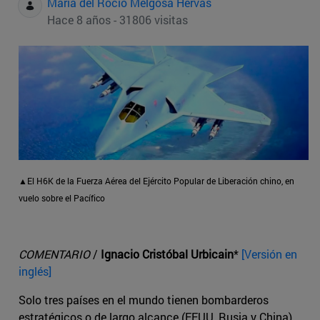
Maria del Rocio Melgosa Hervas
Hace 8 años - 31806 visitas
▲El H6K de la Fuerza Aérea del Ejército Popular de Liberación chino, en
vuelo sobre el Pacífico
COMENTARIO
/
Ignacio Cristóbal Urbicain
*
[Versión en
inglés]
Solo tres países en el mundo tienen bombarderos
estratégicos o de largo alcance (EEUU, Rusia y China).