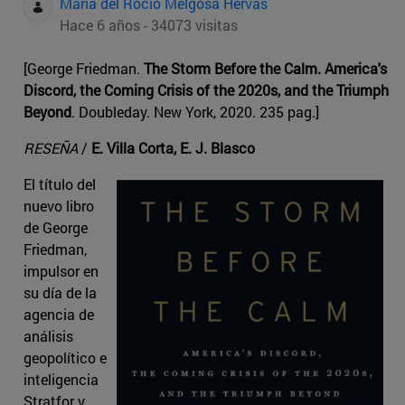
Maria del Rocio Melgosa Hervas
Hace 6 años - 34073 visitas
[George Friedman.
The Storm Before the Calm. America's
Discord, the Coming Crisis of the 2020s, and the Triumph
Beyond
. Doubleday. New York, 2020. 235 pag.]
RESEÑA
/
E. Villa Corta, E. J. Blasco
El título del
nuevo libro
de George
Friedman,
impulsor en
su día de la
agencia de
análisis
geopolítico e
inteligencia
Stratfor y