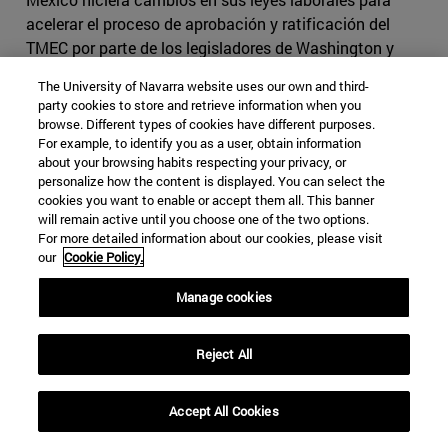
acelerar el proceso de aprobación y ratificación del
TMEC por parte de los legisladores de Washington y
Ottawa. Los líderes de la Cámara de Representantes de
The University of Navarra website uses our own and third-
EEUU habían dudado de la capacidad de México para
party cookies to store and retrieve information when you
cumplir específicamente con los puntos de derechos
browse. Different types of cookies have different purposes.
laborales del acuerdo. Uno de los principales objetivos
For example, to identify you as a user, obtain information
about your browsing habits respecting your privacy, or
del presidente Trump en la renegociación era asegurar a
personalize how the content is displayed. You can select the
los trabajadores estadounidenses que se superaría la
cookies you want to enable or accept them all. This banner
situación de competencia desigual.
will remain active until you choose one of the two options.
For more detailed information about our cookies, please visit
El presidente mexicano, Andrés Manuel López Obrador,
our
Cookie Policy.
envió una carta al Congreso de EEUU garantizando la
Manage cookies
implementación de un plan de cuatro años para
asegurar el logro de los derechos laborales adecuados.
López Obrador se comprometió a un desembolso de 900
Reject All
millones de dólares en los siguientes cuatro años para
cambiar el sistema de justicia laboral y asegurar que las
Accept All Cookies
disputas entre trabajadores y empleadores se resuelvan
de manera oportuna. México también ha invertido en la