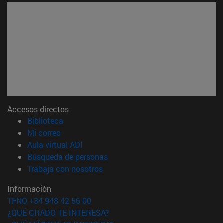
Accesos directos
(abre en nueva ventana)
Biblioteca
(abre en nueva ventana)
Mi correo
(abre en nueva ventana)
Aula virtual ADI
(abre en nueva ventana)
Búsqueda de personas
(abre en nueva ventana)
Trabaja con nosotros
Información
TFNO +34 948 42 56 00
¿QUÉ GRADO TE INTERESA?