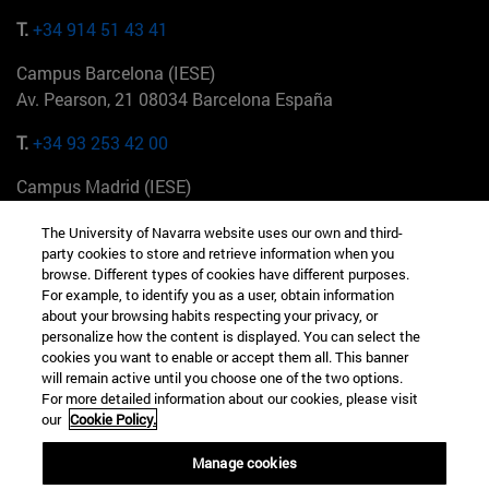
T.
+34 914 51 43 41
Campus Barcelona (IESE)
Av. Pearson, 21 08034 Barcelona España
T.
+34 93 253 42 00
Campus Madrid (IESE)
Camino del Cerro Águila 3 28023 Madrid España
The University of Navarra website uses our own and third-
party cookies to store and retrieve information when you
T.
+34 912 11 30 00
browse. Different types of cookies have different purposes.
For example, to identify you as a user, obtain information
Campus Nueva York (IESE)
about your browsing habits respecting your privacy, or
165 W 57th St 10019-2201 Nueva York EE.UU
personalize how the content is displayed. You can select the
cookies you want to enable or accept them all. This banner
T.
+1 646 346 8850
will remain active until you choose one of the two options.
For more detailed information about our cookies, please visit
Campus Munich (IESE)
our
Cookie Policy.
Maria-Theresia-Straße 15 81675 Múnich Alemania
Manage cookies
T.
+49 89 24209790