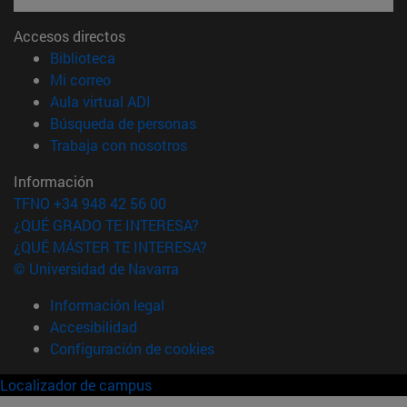
Accesos directos
(abre en nueva ventana)
Biblioteca
(abre en nueva ventana)
Mi correo
(abre en nueva ventana)
Aula virtual ADI
(abre en nueva ventana)
Búsqueda de personas
(abre en nueva ventana)
Trabaja con nosotros
Información
TFNO +34 948 42 56 00
¿QUÉ GRADO TE INTERESA?
¿QUÉ MÁSTER TE INTERESA?
© Universidad de Navarra
Información legal
Accesibilidad
Configuración de cookies
Localizador de campus