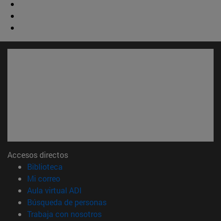
Accesos directos
(abre en nueva ventana)
Biblioteca
(abre en nueva ventana)
Mi correo
(abre en nueva ventana)
Aula virtual ADI
(abre en nueva ventana)
Búsqueda de personas
(abre en nueva ventana)
Trabaja con nosotros