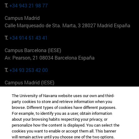
T.
+34 943 21 98 77
Campus Madrid
Calle Marquesado de Sta. Marta, 3 28027 Madrid España
T.
+34 914 51 43 41
Campus Barcelona (IESE)
Av. Pearson, 21 08034 Barcelona España
T.
+34 93 253 42 00
Campus Madrid (IESE)
Camino del Cerro Águila 3 28023 Madrid España
The University of Navarra website uses our own and third-
party cookies to store and retrieve information when you
T.
+34 912 11 30 00
browse. Different types of cookies have different purposes.
For example, to identify you as a user, obtain information
Campus Nueva York (IESE)
about your browsing habits respecting your privacy, or
165 W 57th St 10019-2201 Nueva York EE.UU
personalize how the content is displayed. You can select the
cookies you want to enable or accept them all. This banner
T.
+1 646 346 8850
will remain active until you choose one of the two options.