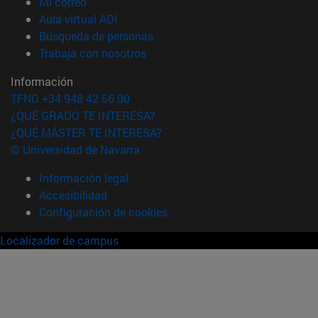
(abre en nueva ventana)
Mi correo
(abre en nueva ventana)
Aula virtual ADI
(abre en nueva ventana)
Búsqueda de personas
(abre en nueva ventana)
Trabaja con nosotros
Información
TFNO +34 948 42 56 00
¿QUÉ GRADO TE INTERESA?
¿QUÉ MÁSTER TE INTERESA?
© Universidad de Navarra
Información legal
Accesibilidad
Configuración de cookies
Localizador de campus