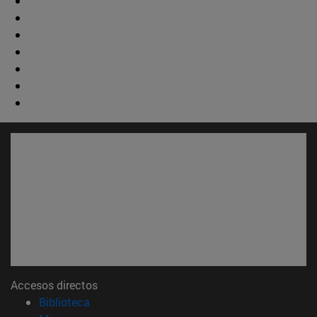
Accesos directos
(abre en nueva ventana)
Biblioteca