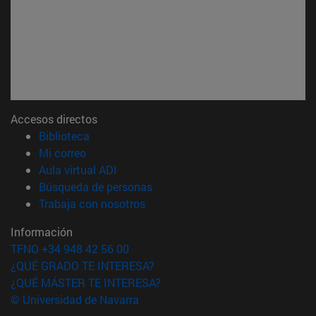
Accesos directos
(abre en nueva ventana)
Biblioteca
(abre en nueva ventana)
Mi correo
(abre en nueva ventana)
Aula virtual ADI
(abre en nueva ventana)
Búsqueda de personas
(abre en nueva ventana)
Trabaja con nosotros
Información
TFNO +34 948 42 56 00
¿QUÉ GRADO TE INTERESA?
¿QUÉ MÁSTER TE INTERESA?
© Universidad de Navarra