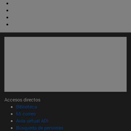
Accesos directos
(abre en nueva ventana)
Biblioteca
(abre en nueva ventana)
Mi correo
(abre en nueva ventana)
Aula virtual ADI
(abre en nueva ventana)
Búsqueda de personas