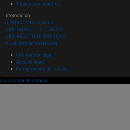
(abre en nueva ventana)
Trabaja con nosotros
Información
TFNO +34 948 42 56 00
¿QUÉ GRADO TE INTERESA?
¿QUÉ MÁSTER TE INTERESA?
© Universidad de Navarra
Información legal
Accesibilidad
Configuración de cookies
Localizador de campus