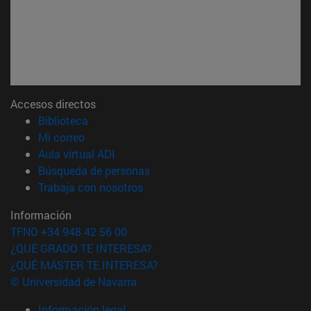
Accesos directos
(abre en nueva ventana)
Biblioteca
(abre en nueva ventana)
Mi correo
(abre en nueva ventana)
Aula virtual ADI
(abre en nueva ventana)
Búsqueda de personas
(abre en nueva ventana)
Trabaja con nosotros
Información
TFNO +34 948 42 56 00
¿QUÉ GRADO TE INTERESA?
¿QUÉ MÁSTER TE INTERESA?
© Universidad de Navarra
Información legal