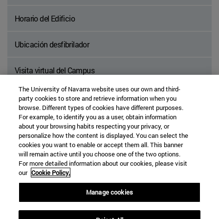
Horario del Edificio
Ubicación desfibrilador
Visita virtual del Campus
The University of Navarra website uses our own and third-
party cookies to store and retrieve information when you
browse. Different types of cookies have different purposes.
For example, to identify you as a user, obtain information
about your browsing habits respecting your privacy, or
personalize how the content is displayed. You can select the
CONTACTO
cookies you want to enable or accept them all. This banner
will remain active until you choose one of the two options.
gespacios@unav.es
For more detailed information about our cookies, please visit
Universidad de Navarra
our
Cookie Policy.
Campus Universitario
Manage cookies
31009 Pamplona, España
+34 948 425 600 Ext. 803314