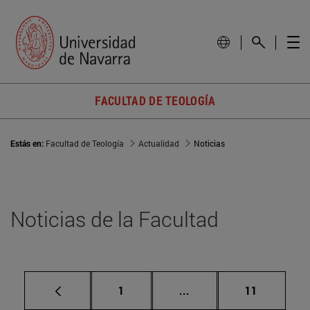
FACULTAD DE TEOLOGÍA
Estás en:
Facultad de Teología
Actualidad
Noticias
Noticias de la Facultad
Página
Páginas intermedias Us
Página
1
...
11