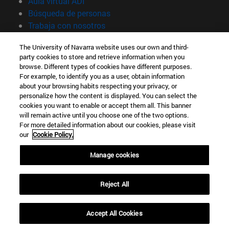
(abre en nueva ventana)
Aula virtual ADI
(abre en nueva ventana)
Búsqueda de personas
(abre en nueva ventana)
Trabaja con nosotros
Información
The University of Navarra website uses our own and third-
party cookies to store and retrieve information when you
TFNO +34 948 42 56 00
browse. Different types of cookies have different purposes.
¿QUÉ GRADO TE INTERESA?
For example, to identify you as a user, obtain information
¿QUÉ MÁSTER TE INTERESA?
about your browsing habits respecting your privacy, or
© Universidad de Navarra
personalize how the content is displayed. You can select the
cookies you want to enable or accept them all. This banner
Información legal
will remain active until you choose one of the two options.
For more detailed information about our cookies, please visit
Accesibilidad
our
Cookie Policy.
Configuración de cookies
Manage cookies
Localizador de campus
Reject All
Accept All Cookies