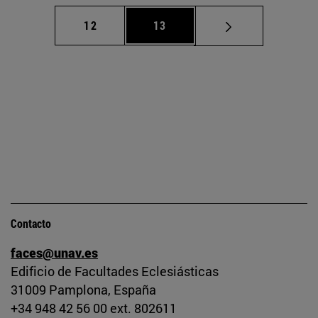
Página
Página
12
13
Contacto
faces@unav.es
Edificio de Facultades Eclesiásticas
31009 Pamplona, España
+34 948 42 56 00 ext. 802611