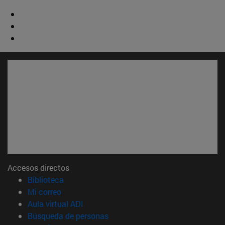
Accesos directos
(abre en nueva ventana)
Biblioteca
(abre en nueva ventana)
Mi correo
(abre en nueva ventana)
Aula virtual ADI
(abre en nueva ventana)
Búsqueda de personas