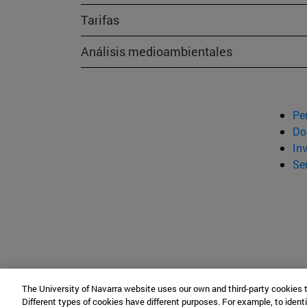
Tarifas
Análisis medioambientales
Pe
Do
In
Se
The University of Navarra website uses our own and third-party cookies 
Different types of cookies have different purposes. For example, to identi