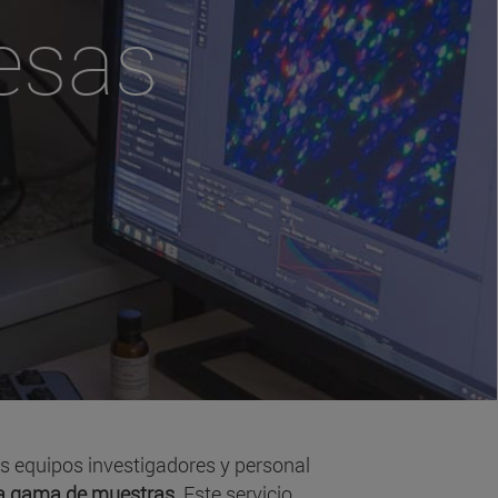
esas
s equipos investigadores y personal
ima gama de muestras
. Este servicio