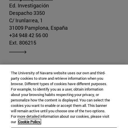
Ed. Investigación
Despacho 3350
C/ Irunlarrea, 1
31009 Pamplona, España
+34 948 42 56 00
Ext. 806215
The University of Navarra website uses our own and third-
party cookies to store and retrieve information when you
Departamento de Patología, Anatomía y
browse. Different types of cookies have different purposes.
For example, to identify you as a user, obtain information
about your browsing habits respecting your privacy, or
Fisiología
personalize how the content is displayed. You can select the
cookies you want to enable or accept them all. This banner
will remain active until you choose one of the two options.
For more detailed information about our cookies, please visit
C/ Irunlarrea, s/n
our
Cookie Policy.