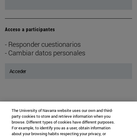
Acceso a participantes
- Responder cuestionarios
- Cambiar datos personales
Acceder
The University of Navarra website uses our own and third-
party cookies to store and retrieve information when you
Departamento de Medicina Preventiva y
browse. Different types of cookies have different purposes.
For example, to identify you as a user, obtain information
about your browsing habits respecting your privacy, or
Salud Pública