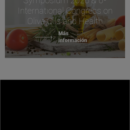
International Congress on
Olive Oils and Health
Más
información