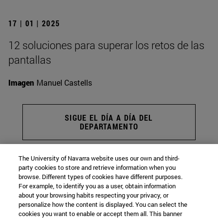
17 | 01 | 2025
12 soluciones para superar los retos de las
pantallas
Imagen
Manuel Castells
SIGUE EL DÍA A DÍA DEL
DEPARTAMENTO
The University of Navarra website uses our own and third-
party cookies to store and retrieve information when you
Departamento de Medicina Preventiva y
browse. Different types of cookies have different purposes.
For example, to identify you as a user, obtain information
about your browsing habits respecting your privacy, or
Salud Pública
personalize how the content is displayed. You can select the
cookies you want to enable or accept them all. This banner