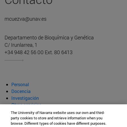
mcuezva@unav.es
Departamento de Bioquímica y Genética
C/ Irunlarrea, 1
+34 948 42 56 00 Ext. 80 6413
Personal
Docencia
Investigación
Otros servicios
The University of Navarra website uses our own and third-
Departamento de Bioquímica y
party cookies to store and retrieve information when you
browse. Different types of cookies have different purposes.