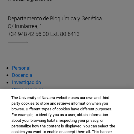
Departamento de Bioquímica y Genética
C/ Irunlarrea, 1
+34 948 42 56 00 Ext. 80 6413
Personal
Docencia
Investigación
Otros servicios
The University of Navarra website uses our own and third-
Departamento de Bioquímica y
party cookies to store and retrieve information when you
browse. Different types of cookies have different purposes.
Genética
For example, to identify you as a user, obtain information
about your browsing habits respecting your privacy, or
personalize how the content is displayed. You can select the
cookies you want to enable or accept them all. This banner