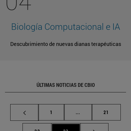
04
Biología Computacional e IA
Descubrimiento de nuevas dianas terapéuticas
ÚLTIMAS NOTICIAS DE CBIO
Página
Páginas intermedias Us
Página
1
...
21
Página
Página