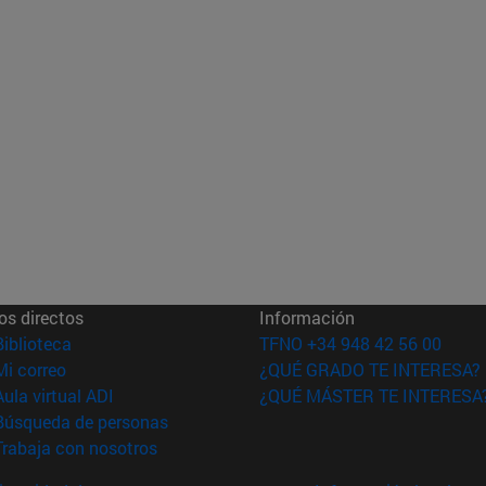
os directos
Información
(abre en nueva ventana)
Biblioteca
TFNO +34 948 42 56 00
(abre en nueva ventana)
Mi correo
¿QUÉ GRADO TE INTERESA?
(abre en nueva ventana)
Aula virtual ADI
¿QUÉ MÁSTER TE INTERESA
(abre en nueva ventana)
Búsqueda de personas
(abre en nueva ventana)
Trabaja con nosotros