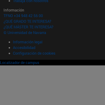
(abre en nueva ventana)
Trabaja con nosotros
Información
TFNO +34 948 42 56 00
¿QUÉ GRADO TE INTERESA?
¿QUÉ MÁSTER TE INTERESA?
© Universidad de Navarra
Información legal
Accesibilidad
Configuración de cookies
Localizador de campus