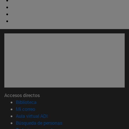
Accesos directos
(abre en nueva ventana)
Biblioteca
(abre en nueva ventana)
Mi correo
(abre en nueva ventana)
Aula virtual ADI
(abre en nueva ventana)
Búsqueda de personas