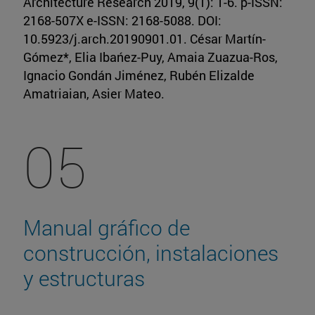
Architecture Research 2019, 9(1): 1-6. p-ISSN:
2168-507X e-ISSN: 2168-5088. DOI:
10.5923/j.arch.20190901.01. César Martín-
Gómez*, Elia Ibańez-Puy, Amaia Zuazua-Ros,
Ignacio Gondán Jiménez, Rubén Elizalde
Amatriaian, Asier Mateo.
05
Manual gráfico de
construcción, instalaciones
y estructuras