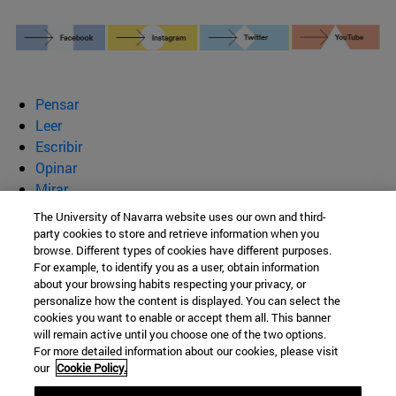
Pensar
Leer
Escribir
Opinar
Mirar
Quiénes somos
The University of Navarra website uses our own and third-
party cookies to store and retrieve information when you
BeBrave
browse. Different types of cookies have different purposes.
For example, to identify you as a user, obtain information
about your browsing habits respecting your privacy, or
personalize how the content is displayed. You can select the
cookies you want to enable or accept them all. This banner
Campus Universitario s/n
will remain active until you choose one of the two options.
For more detailed information about our cookies, please visit
Pamplona
31009
Navarra
our
Cookie Policy.
España