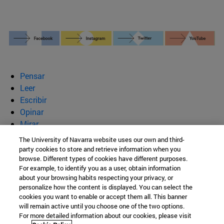
Pensar
Leer
Escribir
Opinar
Mirar
Quiénes somos
The University of Navarra website uses our own and third-
party cookies to store and retrieve information when you
BeBrave
browse. Different types of cookies have different purposes.
For example, to identify you as a user, obtain information
about your browsing habits respecting your privacy, or
personalize how the content is displayed. You can select the
cookies you want to enable or accept them all. This banner
Campus Universitario s/n
will remain active until you choose one of the two options.
For more detailed information about our cookies, please visit
Pamplona
31009
Navarra