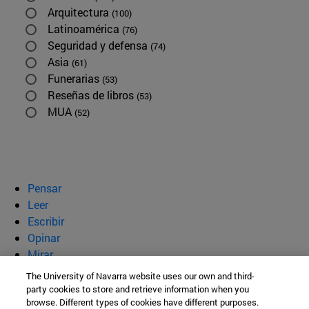
Arquitectura
(100)
Latinoamérica
(76)
Seguridad y defensa
(74)
Asia
(61)
Funerarias
(53)
Reseñas de libros
(53)
MUA
(52)
Pensar
Leer
Escribir
Opinar
Mirar
Quiénes somos
The University of Navarra website uses our own and third-
party cookies to store and retrieve information when you
BeBrave
browse. Different types of cookies have different purposes.