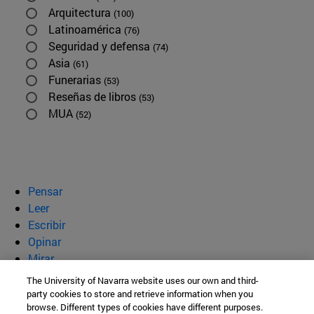
Arquitectura
(100)
Latinoamérica
(76)
Seguridad y defensa
(74)
Asia
(61)
Funerarias
(53)
Reseñas de libros
(53)
MUA
(52)
Pensar
Leer
Escribir
Opinar
Mirar
Quiénes somos
The University of Navarra website uses our own and third-
party cookies to store and retrieve information when you
BeBrave
browse. Different types of cookies have different purposes.