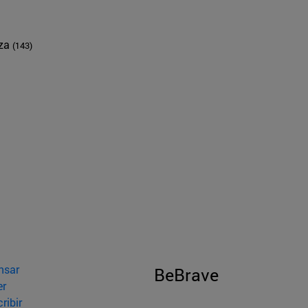
nza
(143)
nsar
BeBrave
er
ribir