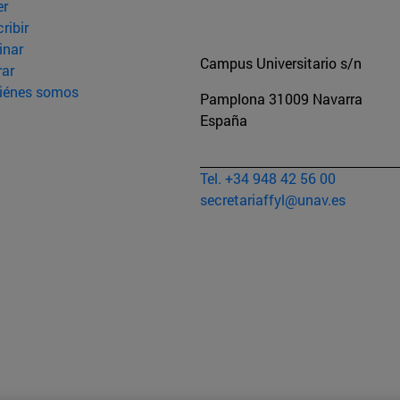
er
ribir
inar
Campus Universitario s/n
rar
iénes somos
Pamplona
31009
Navarra
España
Tel. +34 948 42 56 00
secretariaffyl@unav.es