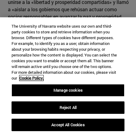
unirse a la «libertad y prosperidad compartidas» y llamó
a «aislar a los gobiernos que rehúsan actuar como
socios responsables en avanzar la paz y prosperidad
hemisférica».
The University of Navarra website uses our own and third-
party cookies to store and retrieve information when you
De igual manera, la nueva Estrategia de Seguridad
browse. Different types of cookies have different purposes.
estadounidense hace alusión a otros desafíos existentes
For example, to identify you as a user, obtain information
about your browsing habits respecting your privacy, or
en la región, como son las organizaciones criminales
personalize how the content is displayed. You can select the
transnacionales, las cuales impiden la estabilidad de
cookies you want to enable or accept them all. This banner
países centroamericanos, especialmente Honduras,
will remain active until you choose one of the two options.
Guatemala y El Salvador. Con todo, el documento solo
For more detailed information about our cookies, please visit
our
Cookie Policy.
dedica una página a Latinoamérica, en la línea de la
tradicional mayor atención de Washington hacia las
Manage cookies
áreas del mundo que afectan más a sus intereses y
seguridad.
Reject All
Una oportunidad para el acercamiento de Estados
Unidos a los países latinoamericanos será la Cumbre de
Accept All Cookies
las Américas, que se celebrará el próximo mes de marzo
en Lima. Sin embargo, nada es predecible dada la